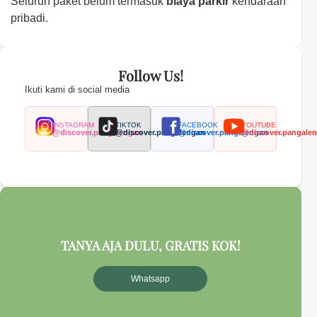
Seluruh paket belum termasuk
biaya parkir
kendaraan
pribadi.
Follow Us!
Ikuti kami di social media
INSTAGRAM
TIKTOK
FACEBOOK
YOUTUBE
@discover.pangalengan
@discover.pangalengan
@discover.pangalengan
@discover.pangale
TANYA AJA DULU, GRATIS KOK!
Whatsapp