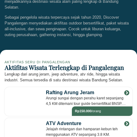
menjadikannya destinasi wisata alam paling lengkap di Bandung
Selatan.
Sebagai pengelola wisata terpercaya sejak tahun 2020, Discover
Pangalengan menyediakan aktifitas outdoor bersertifikat, paket wisata
all-inclusive, dan sewa penginapan. Cocok untuk liburan keluarga,
outing perusahaan, gathering instansi, hingga glamping.
AKTIFITAS SERU DI PANGALENGAN
Aktifitas Wisata Terlengkap di Pangalengan
Lengkap dari arung jeram, jeep adventure, atv ride, hingga wisata
industri. Semua tersedia di satu destinasi wisata Bandung Selatan.
Rafting Arung Jeram
Arungi sungai dengan perahu karet sepanjang
4,5 KM ditemani tour guide bersertifikat BNSP.
Cocok untuk pemula dan keluarga
Rp150.000
/orang
ATV Adventure
Jelajah rintangan dan hamparan kebun teh
menggunakan ATV sepanjang 3.8 KM.