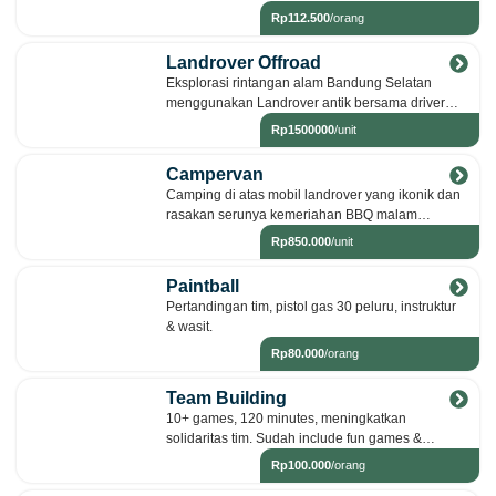
Rp112.500
/orang
Landrover Offroad
Eksplorasi rintangan alam Bandung Selatan
menggunakan Landrover antik bersama driver
profesional, 12 KM. Pengalaman ekstrem &
Rp1500000
/unit
prestige.
Campervan
Camping di atas mobil landrover yang ikonik dan
rasakan serunya kemeriahan BBQ malam
bersama keluarga.
Rp850.000
/unit
Paintball
Pertandingan tim, pistol gas 30 peluru, instruktur
& wasit.
Rp80.000
/orang
Team Building
10+ games, 120 minutes, meningkatkan
solidaritas tim. Sudah include fun games &
outbound games.
Rp100.000
/orang