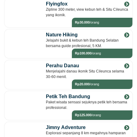
Flyingfox
Zipline 300 meter, view kebun teh & Situ Cileunca
yang ikonik.
Rp30.000
/orang
Nature Hiking
Jelajahi bukit & kebun teh Bandung Selatan
bersama guide profesional, 5 KM.
Rp100.000
/orang
Perahu Danau
Menjelajahi danau ikonik Situ Cileunca selama
30-60 menit.
Rp20.000
/orang
Petik Teh Bandung
Paket wisata sensasi sejuknya petik teh bersama
professional.
Rp125.000
/orang
Jimny Adventure
Explorasi sepanjang 8 km megahnya hamparan