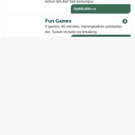
kebun teh dan trek berlumpur
Rp800.000
/unit
Fun Games
5 games, 90 minutes, meningkatkan solidaritas
tim. Sudah include ice breaking.
Rp60.000
/orang
PAKET WISATA ALL-INCLUSIVE
Paket Wisata Pangalengan Terlengkap 2026
Semua sudah termasuk mulai dari aktifitas, makan, dokumentasi,
asuransi hingga penginapan!
1 DAY
1 DAY